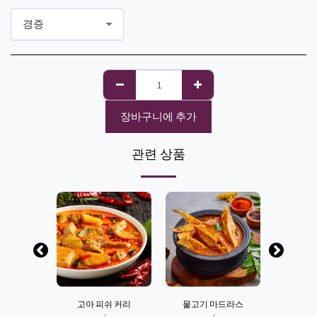
경증
장바구니에 추가
관련 상품
고 카레
고아 피쉬 커리
물고기 마드라스
생선 