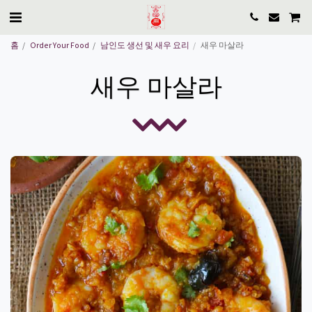
홈
Order Your Food
남인도 생선 및 새우 요리
새우 마살라
새우 마살라