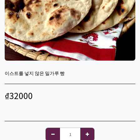
이스트를 넣지 않은 밀가루 빵
₫
32000